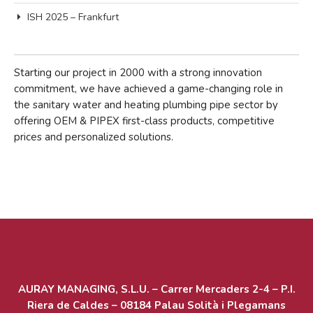
ISH 2025 – Frankfurt
Acceder
Starting our project in 2000 with a strong innovation
Feed de entradas
commitment, we have achieved a game-changing role in
the sanitary water and heating plumbing pipe sector by
Feed de comentarios
offering OEM & PIPEX first-class products, competitive
WordPress.org
prices and personalized solutions.
AURAY MANAGING, S.L.U. – Carrer Mercaders 2-4 – P.I.
Riera de Caldes – 08184 Palau Solità i Plegamans