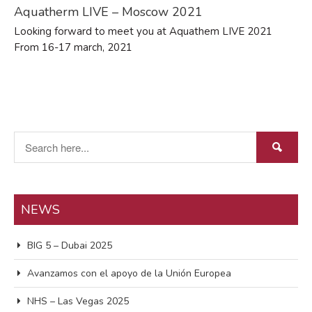
Aquatherm LIVE – Moscow 2021
abril 2024
febrero 2022
Looking forward to meet you at Aquathem LIVE 2021
From 16-17 march, 2021
enero 2022
marzo 2021
noviembre 2018
octubre 2018
marzo 2018
febrero 2017
NEWS
Events
BIG 5 – Dubai 2025
Expo
Manzanares
Avanzamos con el apoyo de la Unión Europea
Proyectos/Projects
NHS – Las Vegas 2025