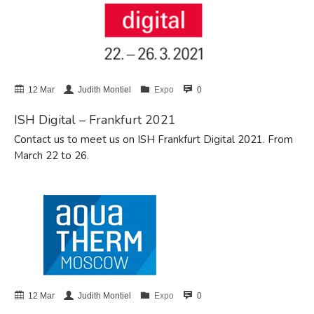
BIG 5 – Dubai 2025
Avanzamos con el apoyo de la
Unión Europea
12 Mar
Judith Montiel
Expo
0
NHS – Las Vegas 2025
ISH Digital – Frankfurt 2021
ISH 2025 – Frankfurt
Contact us to meet us on ISH Frankfurt Digital 2021. From
AHR Expo 2025 – Orlando, USA
March 22 to 26.
diciembre 2025
julio 2025
marzo 2025
febrero 2025
12 Mar
Judith Montiel
Expo
0
noviembre 2024