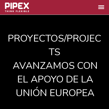
Pipex | Think flexible: PEX-a
Pex-A leading manufacturer
leading manufacturer
Home
PROYECTOS/PROJEC
Products
OEM
TS
Technology
Quality
AVANZAMOS CON
News
About Us
EL APOYO DE LA
Contact Us
UNIÓN EUROPEA