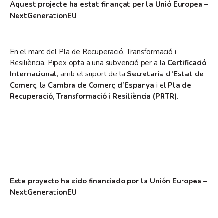
Aquest projecte ha estat finançat per la Unió Europea –
noviembre 2024
NextGenerationEU
abril 2024
febrero 2022
enero 2022
En el marc del Pla de Recuperació, Transformació i
marzo 2021
Resiliència, Pipex opta a una subvenció per a la
Certificació
Internacional
, amb el suport de la
Secretaria d’Estat de
noviembre 2018
Comerç
, la
Cambra de Comerç d’Espanya
i el
Pla de
octubre 2018
Recuperació, Transformació i Resiliència (PRTR)
.
marzo 2018
febrero 2017
Events
Este proyecto ha sido financiado por la Unión Europea –
Expo
NextGenerationEU
Manzanares
Proyectos/Projects