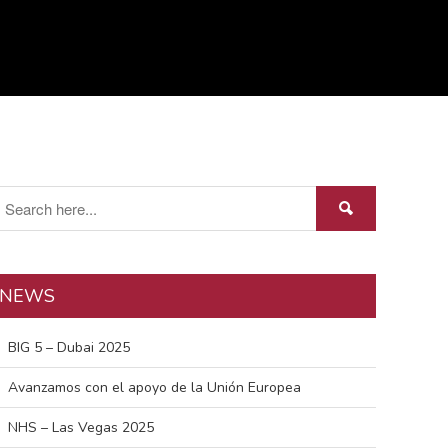
BIG 5 – Dubai 2025
Avanzamos con el apoyo de la
Unión Europea
NHS – Las Vegas 2025
ISH 2025 – Frankfurt
AHR Expo 2025 – Orlando, USA
NEWS
diciembre 2025
julio 2025
BIG 5 – Dubai 2025
marzo 2025
Avanzamos con el apoyo de la Unión Europea
febrero 2025
noviembre 2024
NHS – Las Vegas 2025