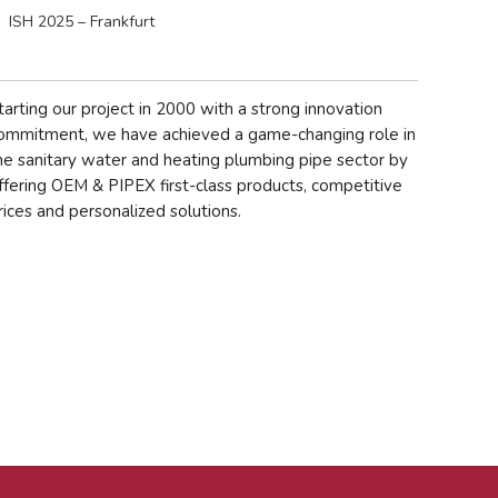
abril 2024
ISH 2025 – Frankfurt
febrero 2022
enero 2022
marzo 2021
tarting our project in 2000 with a strong innovation
noviembre 2018
ommitment, we have achieved a game-changing role in
octubre 2018
he sanitary water and heating plumbing pipe sector by
ffering OEM & PIPEX first-class products, competitive
marzo 2018
rices and personalized solutions.
febrero 2017
Events
Expo
Manzanares
Proyectos/Projects