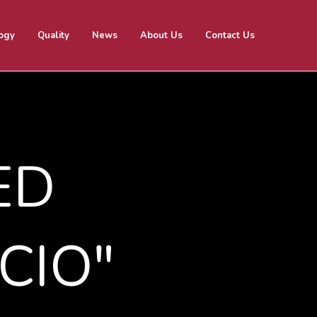
ogy
Quality
News
About Us
Contact Us
Home
Products
OEM
Technology
Quality
ED
News
About Us
Contact Us
CIO"