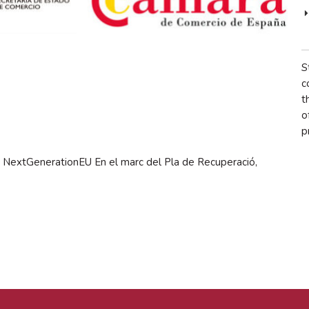
S
c
t
o
p
 - NextGenerationEU En el marc del Pla de Recuperació,