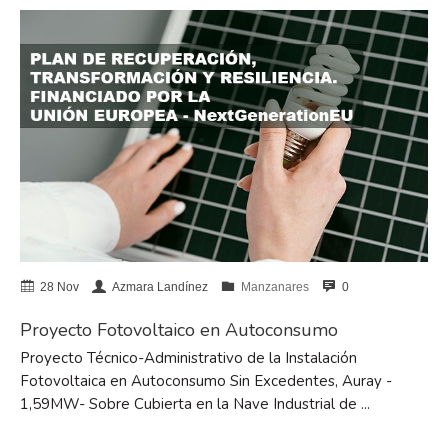
BIG 5 – Dubai 2025
Avanzamos con el apoyo de la
Unión Europea
NHS – Las Vegas 2025
ISH 2025 – Frankfurt
AHR Expo 2025 – Orlando, USA
28 Nov
Azmara Landínez
Manzanares
0
diciembre 2025
Proyecto Fotovoltaico en Autoconsumo
julio 2025
Proyecto Técnico-Administrativo de la Instalación
marzo 2025
Fotovoltaica en Autoconsumo Sin Excedentes, Auray -
1,59MW- Sobre Cubierta en la Nave Industrial de ...
febrero 2025
noviembre 2024