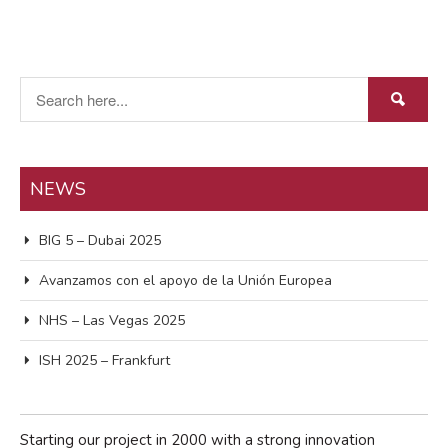
abril 2024
febrero 2022
enero 2022
marzo 2021
noviembre 2018
octubre 2018
marzo 2018
NEWS
febrero 2017
BIG 5 – Dubai 2025
Avanzamos con el apoyo de la Unión Europea
NHS – Las Vegas 2025
Events
ISH 2025 – Frankfurt
Expo
Manzanares
Proyectos/Projects
Starting our project in 2000 with a strong innovation