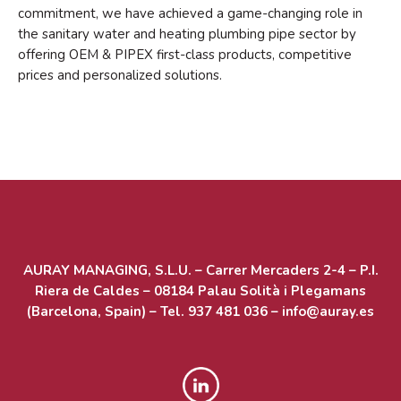
commitment, we have achieved a game-changing role in
the sanitary water and heating plumbing pipe sector by
offering OEM & PIPEX first-class products, competitive
prices and personalized solutions.
Acceder
Feed de entradas
Feed de comentarios
WordPress.org
AURAY MANAGING, S.L.U. – Carrer Mercaders 2-4 – P.I.
Riera de Caldes – 08184 Palau Solità i Plegamans
(Barcelona, Spain) – Tel. 937 481 036 – info@auray.es